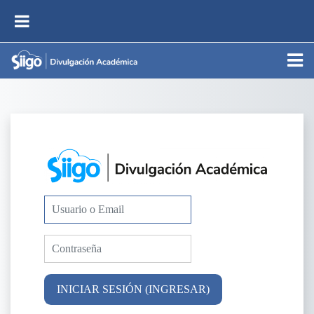
Saltar al contenido principal
PÁNEL LATERAL
Ingresar a Moodle
Saltar a crear una nueva cuenta
Usuario o Email
Contraseña
INICIAR SESIÓN (INGRESAR)